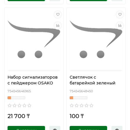
Набор сигнализаторов
Светлячок с
с пейджером OSAKO
батарейкой зеленый
754545646965
754545648450
21 700 ₸
100 ₸