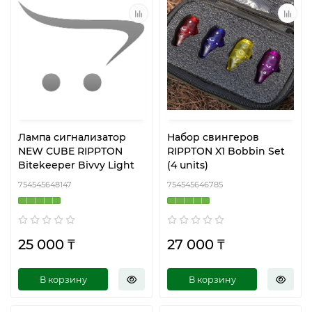
Лампа сигнализатор
Набор свингеров
NEW CUBE RIPPTON
RIPPTON X1 Bobbin Set
Bitekeeper Bivvy Light
(4 units)
754545648147
754545646785
25 000 ₸
27 000 ₸
В корзину
В корзину