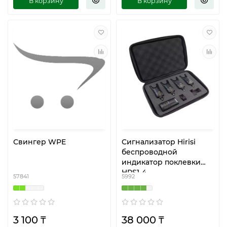
В корзину
В корзину
Свингер WPE
Сигнализатор Hirisi
беспроводной
индикатор поклевки
HRS1-4
57841
5992
3 100 ₸
38 000 ₸