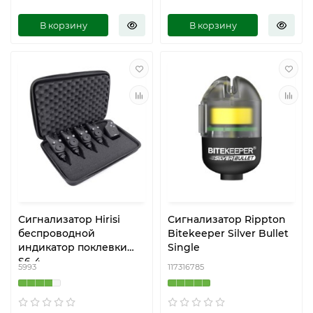
В корзину
В корзину
Сигнализатор Hirisi
Сигнализатор Rippton
беспроводной
Bitekeeper Silver Bullet
индикатор поклевки
Single
S6-4
5993
117316785