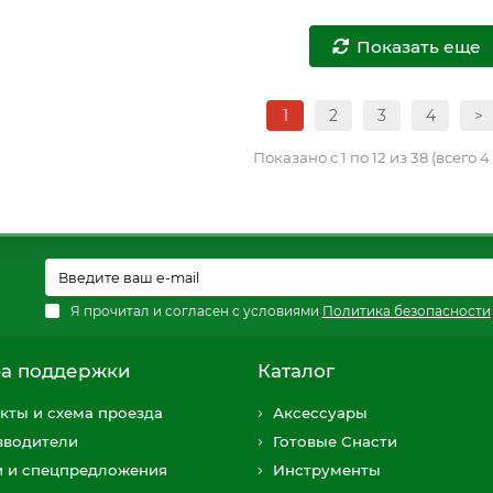
Показать еще
1
2
3
4
>
Показано с 1 по 12 из 38 (всего 
Я прочитал и согласен с условиями
Политика безопасности
а поддержки
Каталог
кты и схема проезда
Аксессуары
зводители
Готовые Снасти
и и спецпредложения
Инструменты