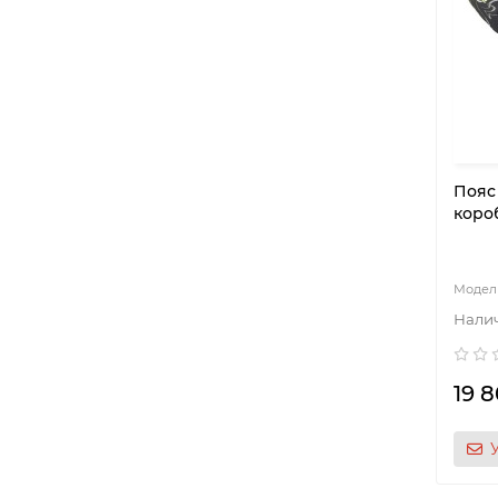
Пояс
коро
19 8