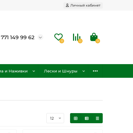
Личный кабинет
 771 149 99 62
0
0
0
а и Наживки
Лески и Шнуры