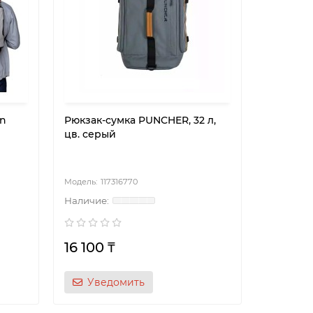
n
Рюкзак-сумка PUNCHER, 32 л,
цв. серый
117316770
16 100 ₸
Уведомить