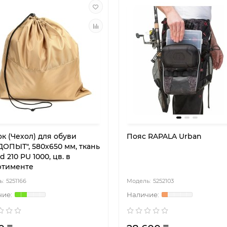
к (Чехол) для обуви
Пояс RAPALA Urban
ДОПЫТ", 580х650 мм, ткань
d 210 PU 1000, цв. в
ртименте
5251166
5252103