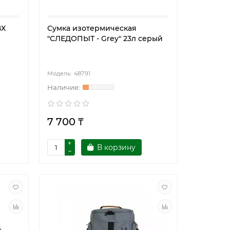
ВХ
Сумка изотермическая
"СЛЕДОПЫТ - Grey" 23л cерый
48791
7 700 ₸
В корзину