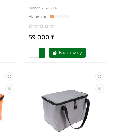
5252102
59 000 ₸
В корзину