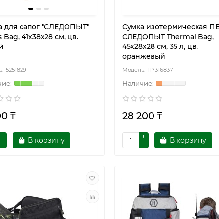
а для сапог "СЛЕДОПЫТ"
Сумка изотермическая П
 Bag, 41х38х28 см, цв.
СЛЕДОПЫТ Thermal Bag,
й
45х28х28 см, 35 л, цв.
оранжевый
5251829
117316837
00 ₸
28 200 ₸
В корзину
В корзину