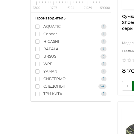
1300
1727
6124
21239
59000
Сумк
Производитель
Shoes
AQUATIC
1
серы
Condor
1
HIGASHI
1
RAPALA
4
URSUS
3
WPE
1
8 7
YAMAN
1
СИБТЕРМО
1
СЛЕДОПЫТ
24
ТРИ КИТА
1