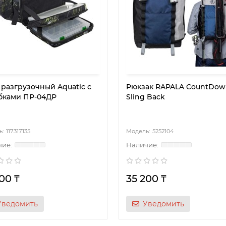
 разгрузочный Aquatic с
Рюкзак RAPALA CountDow
бками ПР-04ДР
Sling Back
117317135
5252104
00 ₸
35 200 ₸
Уведомить
Уведомить