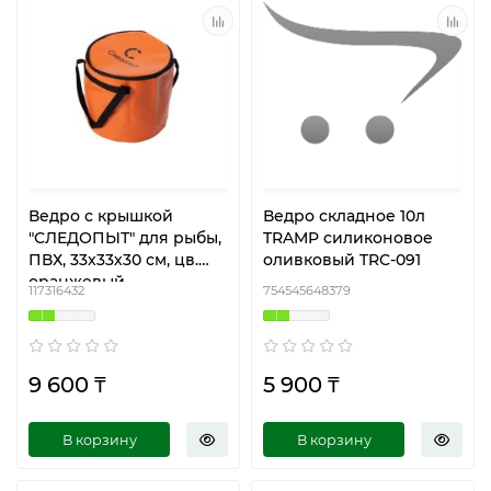
Ведро с крышкой
Ведро складное 10л
"СЛЕДОПЫТ" для рыбы,
TRAMP силиконовое
ПВХ, 33х33х30 см, цв.
оливковый TRC-091
оранжевый
117316432
754545648379
9 600 ₸
5 900 ₸
В корзину
В корзину