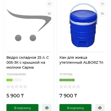
Ведро складное 25 л. С
Кан для живца
005-3К с крышкой на
утепленный ALBORZ 7л
молнии Сарма
754545648392
117317506
5 900 ₸
7 900 ₸
В корзину
В корзину