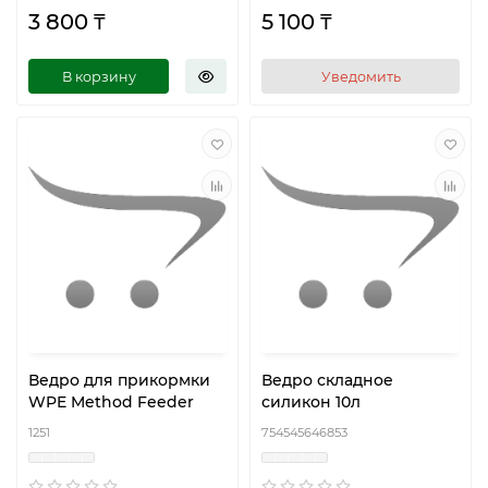
3 800 ₸
5 100 ₸
В корзину
Уведомить
Ведро для прикормки
Ведро складное
WPE Method Feeder
силикон 10л
1251
754545646853