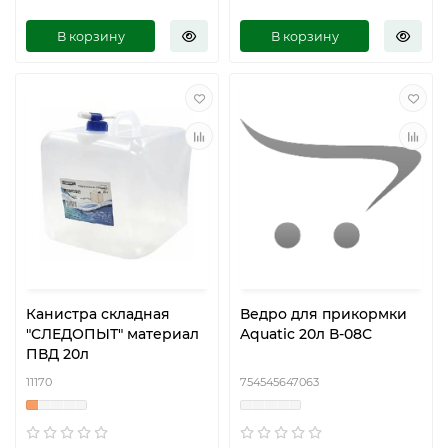
В корзину
В корзину
Канистра складная
Ведро для прикормки
"СЛЕДОПЫТ" материал
Aquatic 20л В-08С
ПВД 20л
11170
754545647063