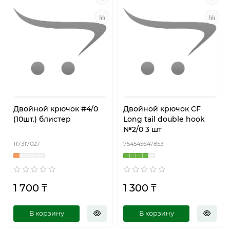
Двойной крючок #4/0
Двойной крючок CF
(10шт.) блистер
Long tail double hook
№2/0 3 шт
117317027
754545647853
1 700 ₸
1 300 ₸
В корзину
В корзину