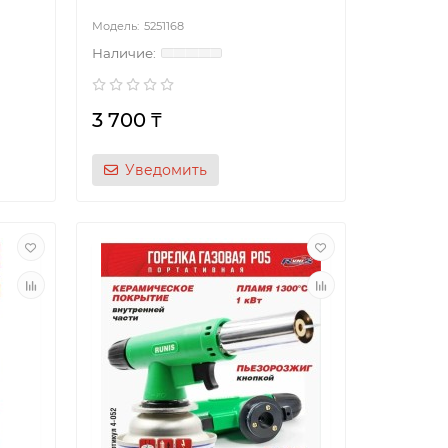
5251168
3 700 ₸
Уведомить