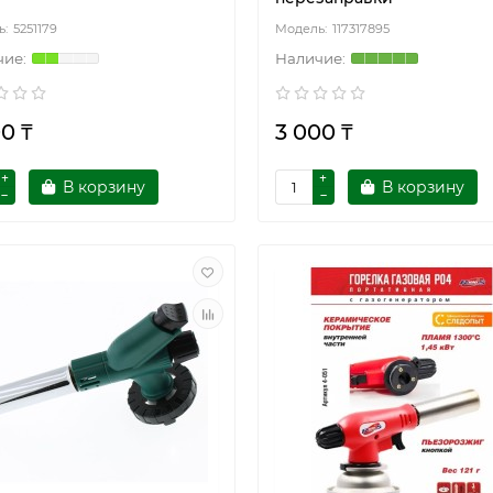
5251179
117317895
0 ₸
3 000 ₸
В корзину
В корзину