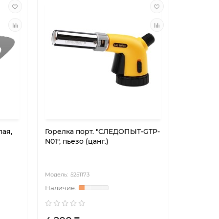
лая,
Горелка порт. "СЛЕДОПЫТ-GTP-
N01", пьезо (цанг.)
5251173