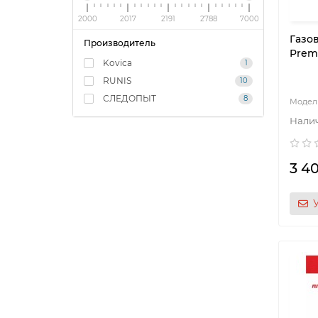
2000
2017
2191
2788
7000
Газо
Производитель
Premi
Kovica
1
RUNIS
10
СЛЕДОПЫТ
8
3 4