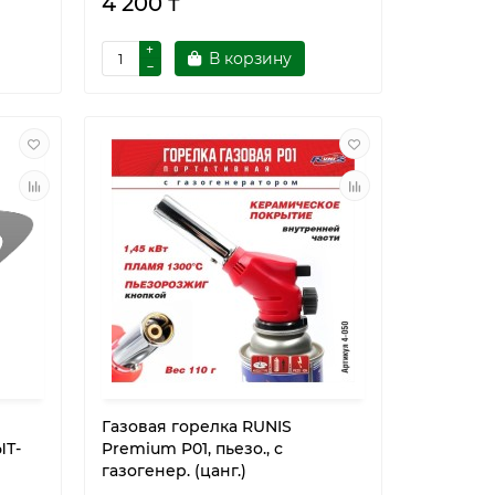
4 200 ₸
В корзину
Газовая горелка RUNIS
ЫТ-
Premium P01, пьезо., с
газогенер. (цанг.)