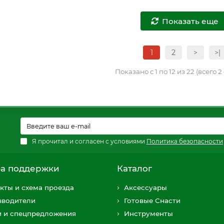
Показать еще
1
2
>
>|
Показано с 1 по 12 из 22 (всего 
Я прочитал и согласен с условиями
Политика безопасности
а поддержки
Каталог
кты и схема проезда
Аксессуары
зводители
Готовые Снасти
и и спецпредложения
Инструменты