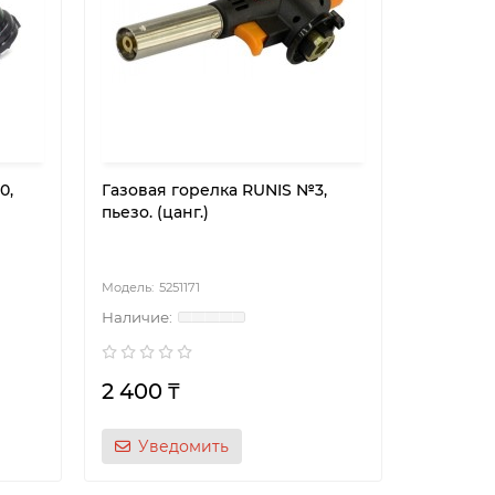
0,
Газовая горелка RUNIS №3,
пьезо. (цанг.)
5251171
2 400 ₸
Уведомить