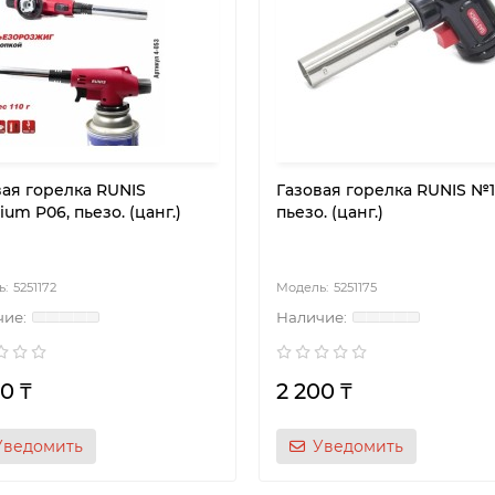
вая горелка RUNIS
Газовая горелка RUNIS №1
um P06, пьезо. (цанг.)
пьезо. (цанг.)
5251172
5251175
0 ₸
2 200 ₸
Уведомить
Уведомить