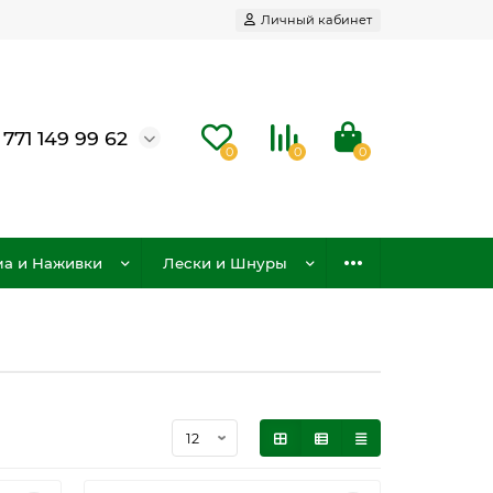
Личный кабинет
 771 149 99 62
0
0
0
а и Наживки
Лески и Шнуры