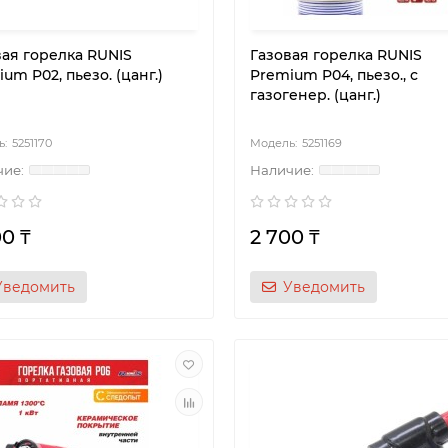
вая горелка RUNIS
Газовая горелка RUNIS
um P02, пьезо. (цанг.)
Premium P04, пьезо., с
газогенер. (цанг.)
5251170
5251169
00 ₸
2 700 ₸
Уведомить
Уведомить