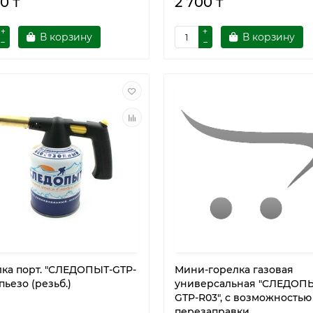
0 ₸
2 700 ₸
В корзину
В корзину
лка порт. "СЛЕДОПЫТ-GTP-
Мини-горелка газовая
 пьезо (резьб.)
универсальная "СЛЕДОП
GTP-R03", с возможностью
перезаправки