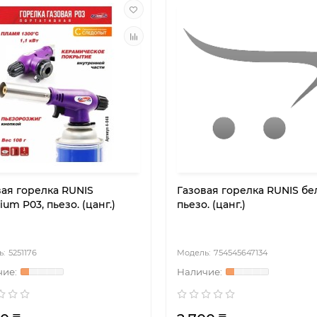
вая горелка RUNIS
Газовая горелка RUNIS бе
um P03, пьезо. (цанг.)
пьезо. (цанг.)
5251176
754545647134