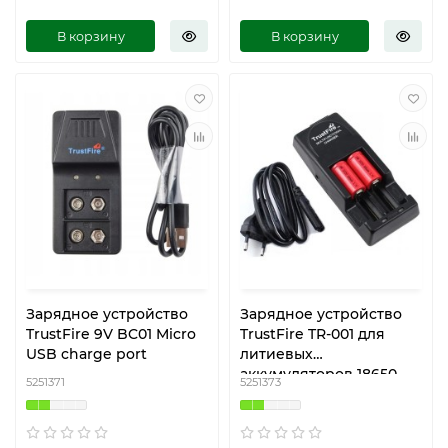
В корзину
В корзину
Зарядное устройство
Зарядное устройство
TrustFire 9V BC01 Micro
TrustFire TR-001 для
USB charge port
литиевых
аккумуляторов 18650
5251371
5251373