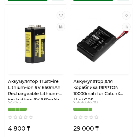
Аккумулятор TrustFire
Аккумулятор для
Lithium-ion 9V 650mAh
кораблика RIPPTON
Rechargeable Lithium-
10000mah for CatchX
ion battery 9V 650mAh
Mini GPS
5251375
754545646783
4 800 ₸
29 000 ₸