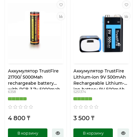
Аккумулятор TrustFire
Аккумулятор TrustFire
21700/ 5000Mah
Lithium-ion 9V 500mAh
rechargeabe battery
Rechargeable Lithium-
with PCB 3.7v 5000mah
ion battery 9V 500mAh
6358
5251374
tip top
with USB charge Port
4 800 ₸
3 500 ₸
В корзину
В корзину