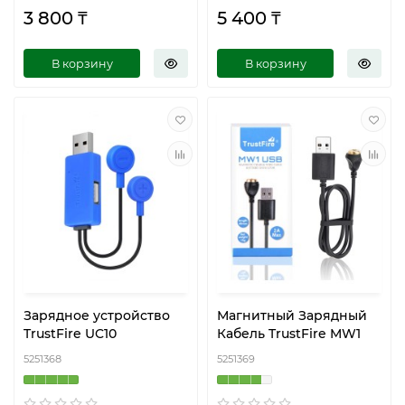
3 800 ₸
5 400 ₸
В корзину
В корзину
Зарядное устройство
Магнитный Зарядный
TrustFire UC10
Кабель TrustFire MW1
5251368
5251369