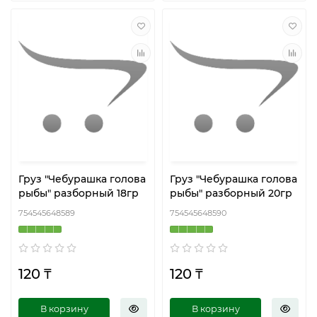
Груз "Чебурашка голова
Груз "Чебурашка голова
рыбы" разборный 18гр
рыбы" разборный 20гр
754545648589
754545648590
120 ₸
120 ₸
В корзину
В корзину