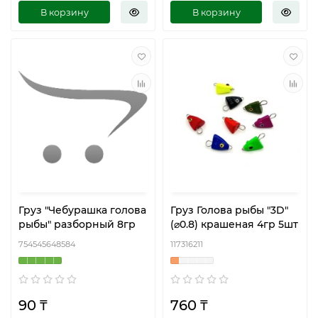
В корзину
В корзину
Груз "Чебурашка голова
Груз Голова рыбы "3D"
рыбы" разборный 8гр
(⌀0.8) крашеная 4гр 5шт
754545648584
117316211
90 ₸
760 ₸