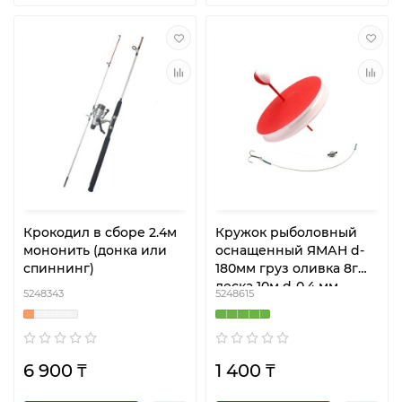
Крокодил в сборе 2.4м
Кружок рыболовный
мононить (донка или
оснащенный ЯМАН d-
спиннинг)
180мм груз оливка 8г
леска 10м d-0,4 мм
5248343
5248615
поводок 1х7-12кг
6 900 ₸
1 400 ₸