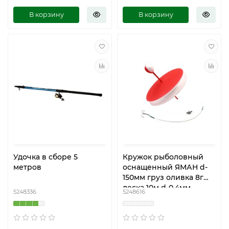
В корзину
В корзину
Удочка в сборе 5
Кружок рыболовный
метров
оснащенный ЯМАН d-
150мм груз оливка 8г
леска 10м d-0,4мм
5248336
5248616
поводок 1х7-12кг