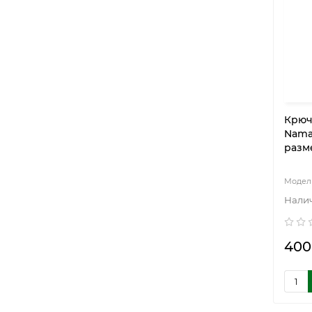
Крюч
Nama
разме
400