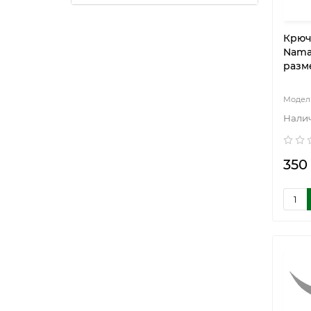
Крюч
Nama
разме
350