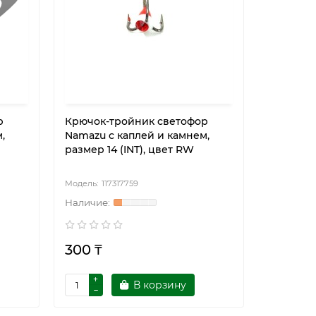
р
Крючок-тройник светофор
,
Namazu с каплей и камнем,
размер 14 (INT), цвет RW
117317759
300 ₸
В корзину