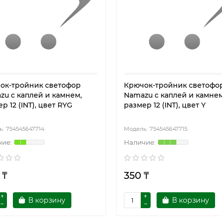
ок-тройник светофор
Крючок-тройник светофо
zu с каплей и камнем,
Namazu с каплей и камнем
р 12 (INT), цвет RYG
размер 12 (INT), цвет Y
754545647714
754545647715
 ₸
350 ₸
В корзину
В корзину