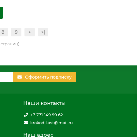
8
9
>
>|
9 страниц)
Оформить подписку
Наши контакты
+7 771 149 99 62
krokodil.ast@mail.ru
Наш адрес