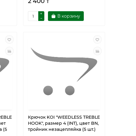
2 400 ₸
В корзину
REBLE
Крючок KOI "WEEDLESS TREBLE
вет
HOOK", размер 4 (INT), цвет BN,
 (5
тройник незацепляйка (5 шт.)