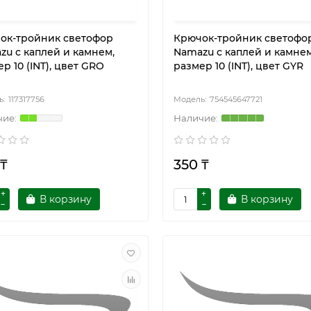
ок-тройник светофор
Крючок-тройник светофо
zu с каплей и камнем,
Namazu с каплей и камнем
р 10 (INT), цвет GRO
размер 10 (INT), цвет GYR
117317756
754545647721
 ₸
350 ₸
В корзину
В корзину