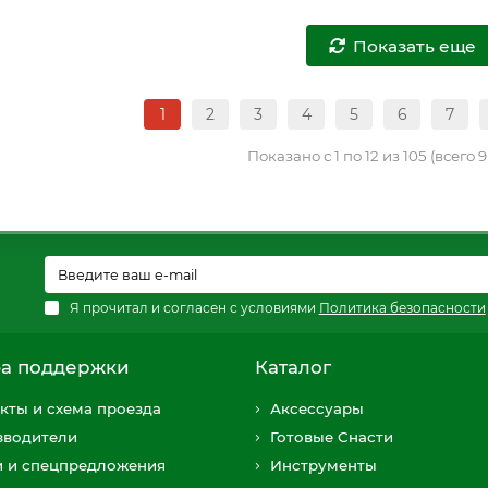
Показать еще
1
2
3
4
5
6
7
Показано с 1 по 12 из 105 (всего 
Я прочитал и согласен с условиями
Политика безопасности
а поддержки
Каталог
кты и схема проезда
Аксессуары
зводители
Готовые Снасти
и и спецпредложения
Инструменты