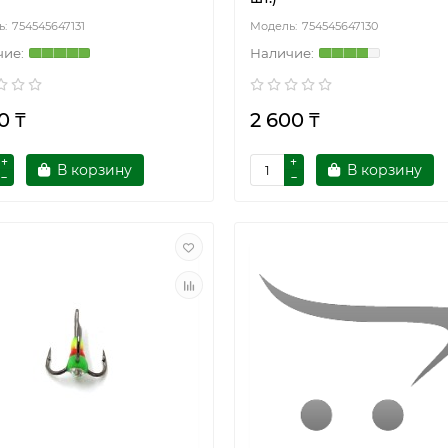
754545647131
754545647130
0 ₸
2 600 ₸
В корзину
В корзину