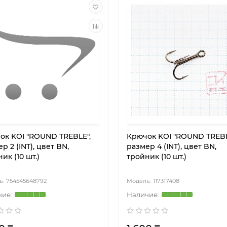
ок KOI "ROUND TREBLE",
Крючок KOI "ROUND TREBL
р 2 (INT), цвет BN,
размер 4 (INT), цвет BN,
ик (10 шт.)
тройник (10 шт.)
754545648792
117317408