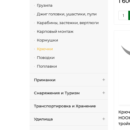
1 60
Грузила
Джиг головки, ушастики, пули
Карабины, застежки, вертлюги
Карповый монтаж
Кормушки
Крючки
Поводки
Поплавки
Приманки
Снаряжения и Туризм
Транспортировка и Хранение
Крюч
HOOK 
Удилища
тройн