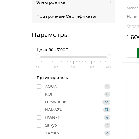
Электроника
Подарочные Сертификаты
Параметры
1 60
Цена
90
-
3100
₸
90
112
338
1112
3100
Производитель
AQUA
5
KOI
6
Lucky John
38
NAMAZU
13
OWNER
4
Saikyo
3
YAMAN
3