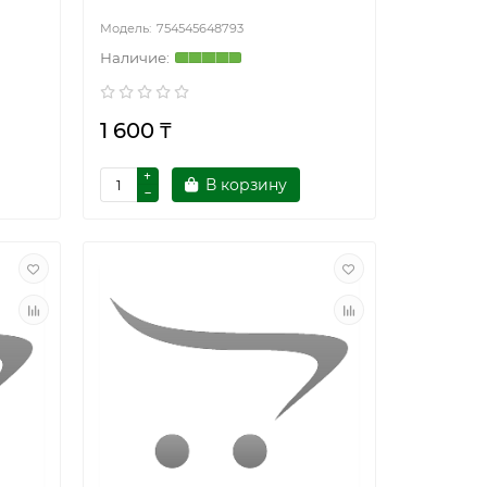
754545648793
1 600 ₸
В корзину