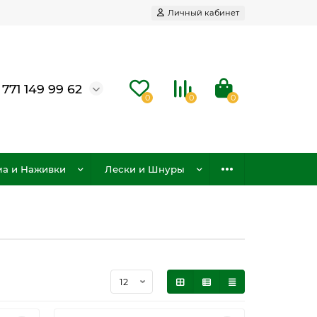
Личный кабинет
 771 149 99 62
0
0
0
а и Наживки
Лески и Шнуры