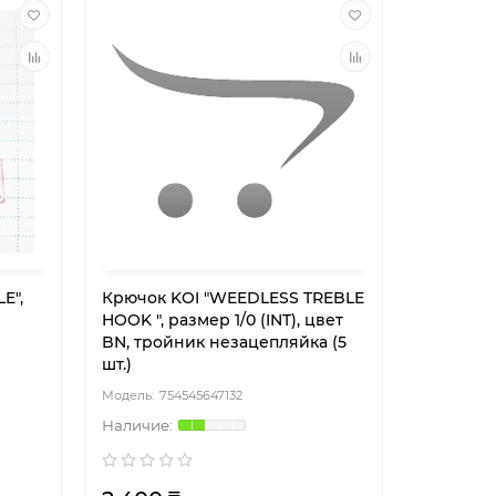
E",
Крючок KOI "WEEDLESS TREBLE
HOOK ", размер 1/0 (INT), цвет
BN, тройник незацепляйка (5
шт.)
754545647132