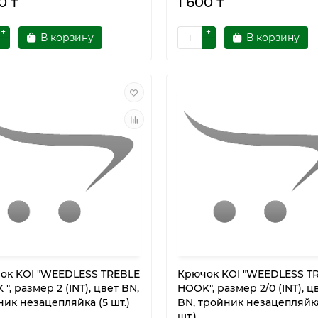
0 ₸
1 600 ₸
В корзину
В корзину
ок KOI "WEEDLESS TREBLE
Крючок KOI "WEEDLESS T
", размер 2 (INT), цвет BN,
HOOK", размер 2/0 (INT), ц
ик незацепляйка (5 шт.)
BN, тройник незацепляйка
шт.)