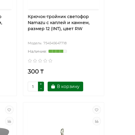
р
Крючок-тройник светофор
,
Namazu с каплей и камнем,
размер 12 (INT), цвет RW
754545647718
300 ₸
В корзину