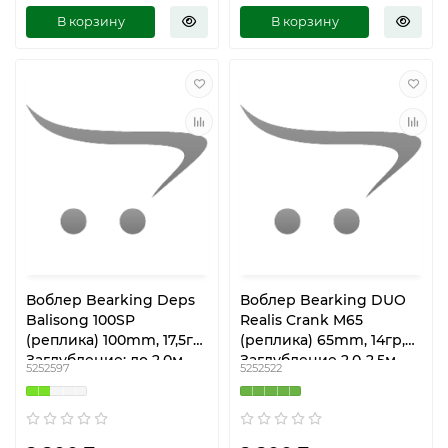
В корзину
В корзину
Воблер Bearking Deps
Воблер Bearking DUO
Balisong 100SP
Realis Crank M65
(реплика) 100mm, 17,5гр
(реплика) 65mm, 14гр,
Заглубление: до 2.0м
Заглубление 2.0-2.5м,
5252597
5252522
M100- K
Плавучесть -
Плавающий 8A- I