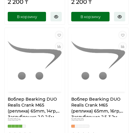
2 200 ₸
2 200 ₸
В корзину
В корзину
Воблер Bearking DUO
Воблер Bearking DUO
Realis Crank M65
Realis Crank M65
(реплика) 65mm, 14гр,
(реплика) 65mm, 16гр,
Заглубление 2.0-2.5м,
Заглубление 2.5-3.2м,
5252524
5252525
Плавучесть -
Плавучесть -
Плавающий 8A- M
Плавающий C60- B