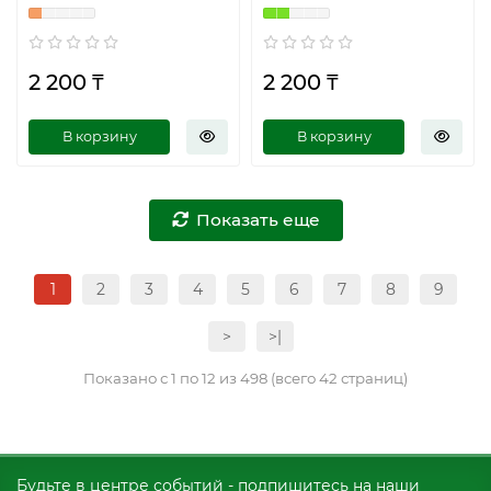
Плавучесть -
Плавучесть -
Плавающий C60- C
Плавающий C60- D
2 200 ₸
2 200 ₸
В корзину
В корзину
Показать еще
1
2
3
4
5
6
7
8
9
>
>|
Показано с 1 по 12 из 498 (всего 42 страниц)
Будьте в центре событий - подпишитесь на наши