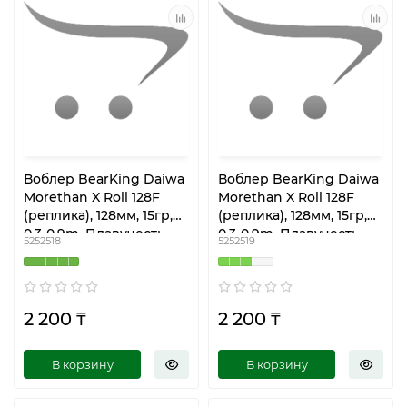
Воблер BearKing Daiwa
Воблер BearKing Daiwa
Morethan X Roll 128F
Morethan X Roll 128F
(реплика), 128мм, 15гр,
(реплика), 128мм, 15гр,
0,3-0,9m, Плавучесть -
0,3-0,9m, Плавучесть -
5252518
5252519
Плавающий M59-A
Плавающий M59-B
2 200 ₸
2 200 ₸
В корзину
В корзину