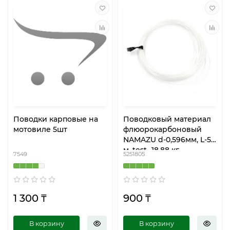
Поводки карповые на
Поводковый материал
мотовиле 5шт
флюорокарбоновый
NAMAZU d-0,596мм, L-5
м, test- 18,88 кг
7549
5251805
1 300 ₸
900 ₸
В корзину
В корзину