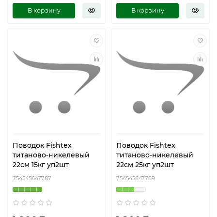
В корзину
В корзину
Поводок Fishtex
Поводок Fishtex
титаново-никелевый
титаново-никелевый
22см 15кг уп2шт
22см 25кг уп2шт
754545647787
754545647769