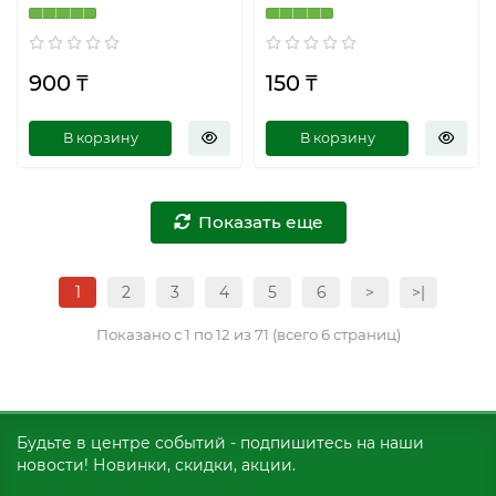
900 ₸
150 ₸
В корзину
В корзину
Показать еще
1
2
3
4
5
6
>
>|
Показано с 1 по 12 из 71 (всего 6 страниц)
Будьте в центре событий - подпишитесь на наши
новости! Новинки, скидки, акции.