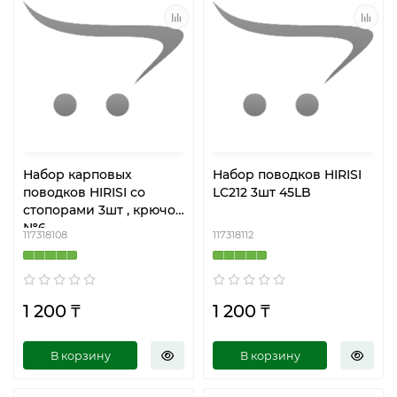
Набор карповых
Набор поводков HIRISI
поводков HIRISI со
LC212 3шт 45LB
стопорами 3шт , крючок
№6
117318108
117318112
1 200 ₸
1 200 ₸
В корзину
В корзину