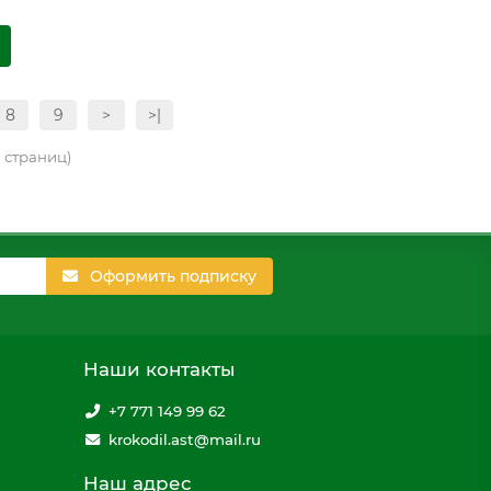
8
9
>
>|
2 страниц)
Оформить подписку
Наши контакты
+7 771 149 99 62
krokodil.ast@mail.ru
Наш адрес