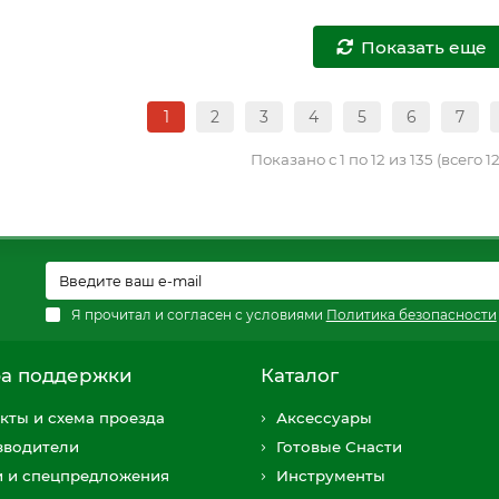
Показать еще
1
2
3
4
5
6
7
Показано с 1 по 12 из 135 (всего 1
Я прочитал и согласен с условиями
Политика безопасности
а поддержки
Каталог
кты и схема проезда
Аксессуары
зводители
Готовые Снасти
и и спецпредложения
Инструменты