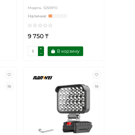
5250970
9 750 ₸
В корзину