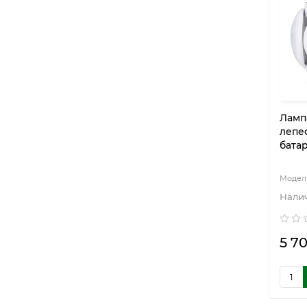
Ламп
лепе
бата
5 70