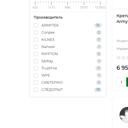
650
1473
9961
39137
107600
Креп
Производитель
Army
ARMYTEK
35
Conpex
2
KILNEX
7
Nanwei
1
RIPPTON
2
SibRay
1
6 95
TrustFire
11
WPE
1
СИБТЕРМО
2
СЛЕДОПЫТ
38