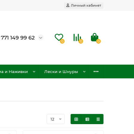
Личный кабинет
 771 149 99 62
0
0
0
а и Наживки
Лески и Шнуры