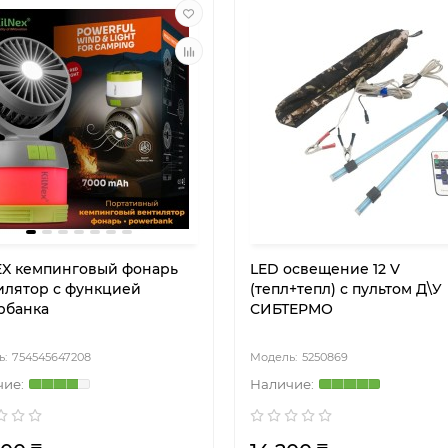
EX кемпинговый фонарь
LED освещение 12 V
илятор с функцией
(тепл+тепл) с пультом Д\У
рбанка
СИБТЕРМО
754545647208
5250869