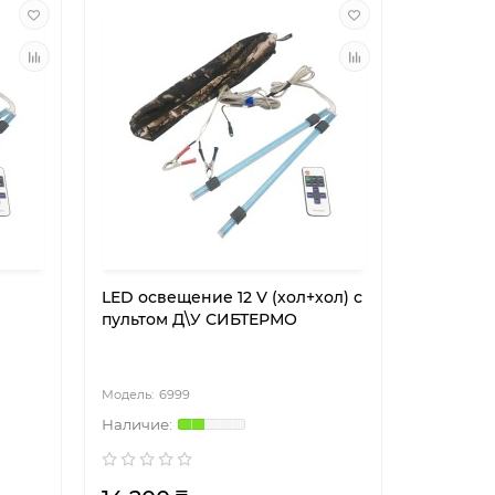
LED освещение 12 V (хол+хол) с
пультом Д\У СИБТЕРМО
6999