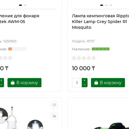
ление для фонаря
Лампа кемпинговая Rippt
tek AWM-05
Killer Lamp Grey Spider R1
Mosquito
5250965
8757
0 ₸
10 000 ₸
В корзину
В корзину