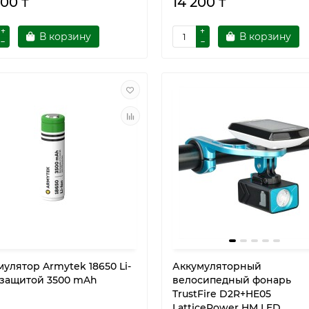
300 ₸
14 200 ₸
В корзину
В корзину
улятор Armytek 18650 Li-
Аккумуляторный
c защитой 3500 mAh
велосипедный фонарь
TrustFire D2R+HE05
LatticePower HM LED