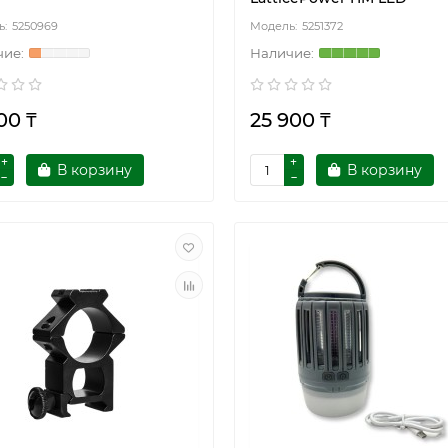
5250969
5251372
00 ₸
25 900 ₸
В корзину
В корзину