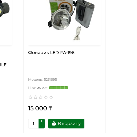
Фонарик LED FA-196
м
ILE
5251695
15 000 ₸
В корзину