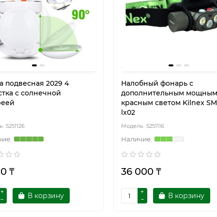
а подвесная 2029 4
Налобный фонарь с
стка с солнечной
дополнительным мощны
реей
красным светом Kilnex SM
lx02
5251126
5251116
0 ₸
36 000 ₸
В корзину
В корзину