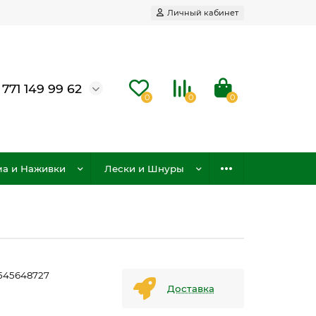
Личный кабинет
 771 149 99 62
0
0
0
а и Наживки
Лески и Шнуры
545648727
Доставка