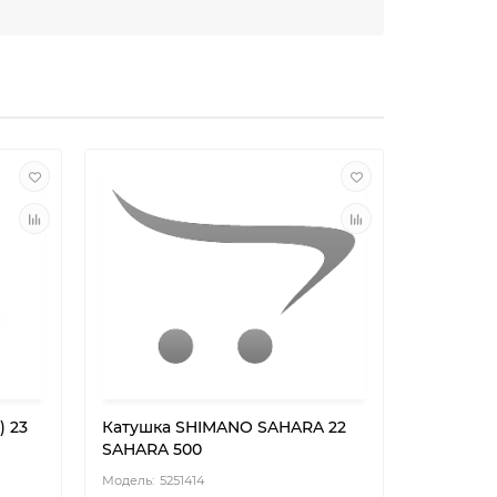
) 23
Катушка SHIMANO SAHARA 22
Катушка
SAHARA 500
SOARE B
5251414
52