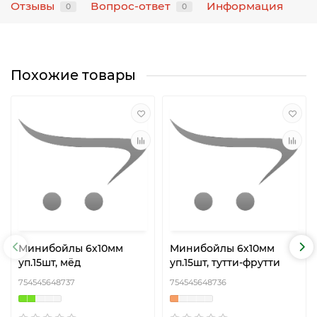
Отзывы
Вопрос-ответ
Информация
0
0
Похожие товары
Минибойлы 6х10мм
Минибойлы 6х10мм
уп.15шт, мёд
уп.15шт, тутти-фрутти
754545648737
754545648736