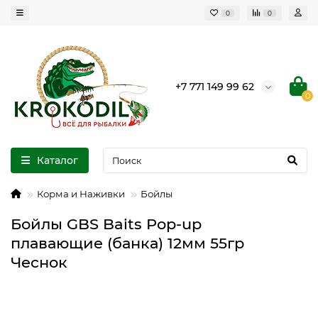
0
0
+7 771 149 99 62
0
Каталог
Корма и Наживки
Бойлы
Бойлы GBS Baits Pop-up
плавающие (банка) 12мм 55гр
Чеснок