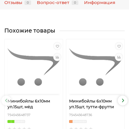
Отзывы
Вопрос-ответ
Информация
0
0
Похожие товары
Минибойлы 6х10мм
Минибойлы 6х10мм
уп.15шт, мёд
уп.15шт, тутти-фрутти
754545648737
754545648736