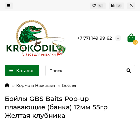
0
0
+7 771 149 99 62
0
Каталог
Корма и Наживки
Бойлы
Бойлы GBS Baits Pop-up
плавающие (банка) 12мм 55гр
Желтая клубника