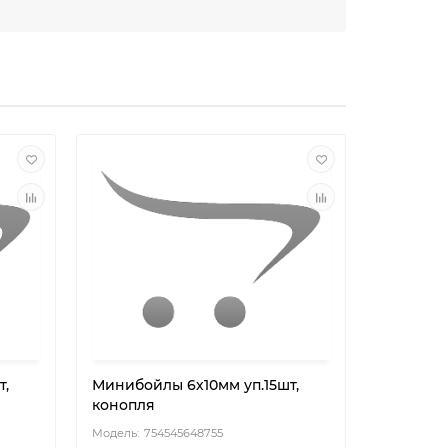
т,
Минибойлы 6х10мм уп.15шт,
Минибой
конопля
конопля
754545648755
75