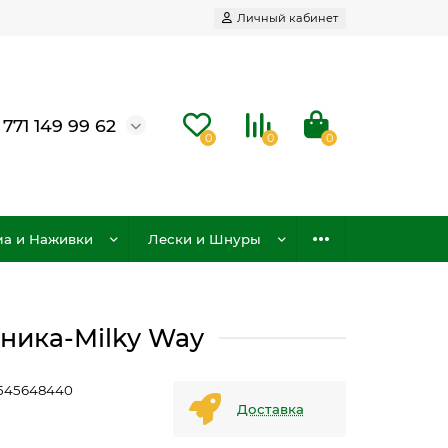
Личный кабинет
 771 149 99 62
0
0
0
а и Наживки
Лески и Шнуры
бника-Milky Way
545648440
Доставка