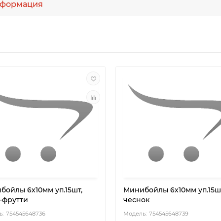
формация
бойлы 6х10мм уп.15шт,
Минибойлы 6х10мм уп.15ш
и-фрутти
чеснок
754545648736
754545648739