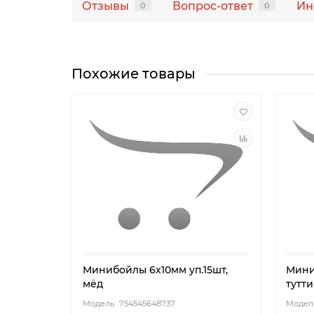
Отзывы
Вопрос-ответ
Ин
0
0
Похожие товары
Минибойлы 6х10мм уп.15шт,
Мини
мёд
тутт
754545648737