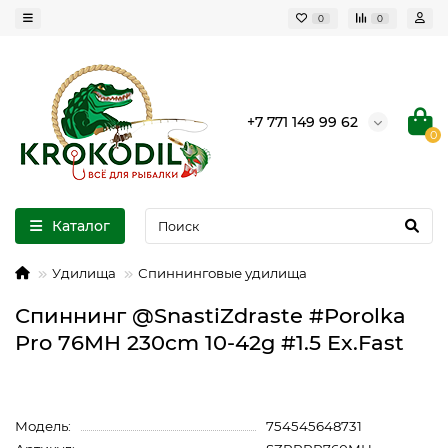
0
0
+7 771 149 99 62
0
Каталог
Удилища
Спиннинговые удилища
Спиннинг @SnastiZdraste #Porolka
Pro 76MH 230cm 10-42g #1.5 Ex.Fast
Модель:
754545648731