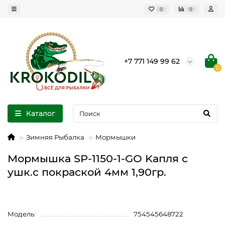
0
0
+7 771 149 99 62
0
Каталог
Зимняя Рыбалка
Мормышки
Мормышка SP-1150-1-GO Kапля с
ушк.с покраской 4мм 1,90гр.
Модель:
754545648722